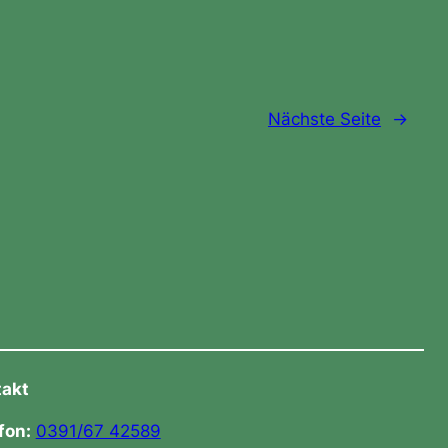
Nächste Seite
→
takt
fon:
0391/67 42589