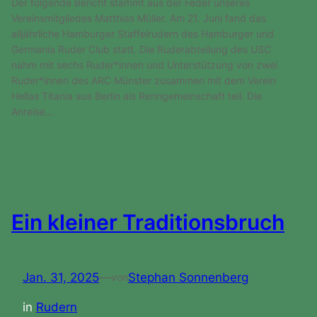
Der folgende Bericht stammt aus der Feder unseres
Vereinsmitgliedes Matthias Müller. Am 21. Juni fand das
alljährliche Hamburger Staffelrudern des Hamburger und
Germania Ruder Club statt. Die Ruderabteilung des USC
nahm mit sechs Ruder*innen und Unterstützung von zwei
Ruder*innen des ARC Münster zusammen mit dem Verein
Hellas Titania aus Berlin als Renngemeinschaft teil. Die
Anreise…
Ein kleiner Traditionsbruch
Jan. 31, 2025
—
Stephan Sonnenberg
von
in
Rudern