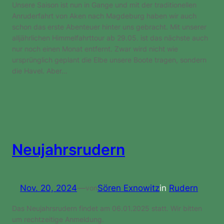
Unsere Saison ist nun in Gange und mit der traditionellen
Anruderfahrt von Aken nach Magdeburg haben wir auch
schon das erste Abenteuer hinter uns gebracht. Mit unserer
alljährlichen Himmelfahrttour ab 29.05. ist das nächste auch
nur noch einen Monat entfernt. Zwar wird nicht wie
ursprünglich geplant die Elbe unsere Boote tragen, sondern
die Havel. Aber…
Neujahrsrudern
Nov. 20, 2024
—
Sören Exnowitz
in
Rudern
von
Das Neujahrsrudern findet am 06.01.2025 statt. Wir bitten
um rechtzeitige Anmeldung.