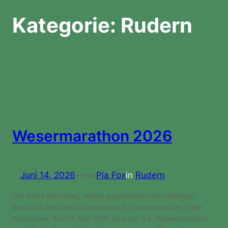
Kategorie:
Rudern
Wesermarathon 2026
Juni 14, 2026
—
Pia Fox
in
Rudern
von
Der letzte Nachtrag, wieder geschrieben von Matthias,
bevor die Berichte fortan wieder in chronologischer Folge
erscheinen: Am 03. Mai 2026 fand der 54. Wesermarathon