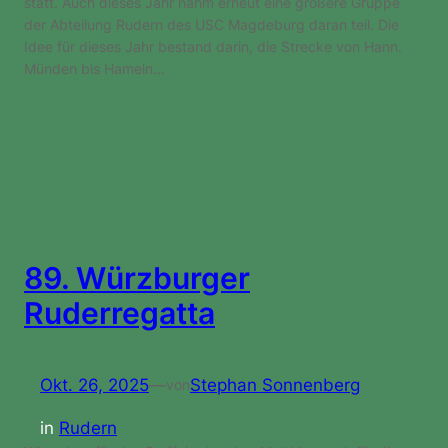
statt. Auch dieses Jahr nahm erneut eine größere Gruppe
der Abteilung Rudern des USC Magdeburg daran teil. Die
Idee für dieses Jahr bestand darin, die Strecke von Hann.
Münden bis Hameln…
89. Würzburger
Ruderregatta
Okt. 26, 2025
—
Stephan Sonnenberg
von
in
Rudern