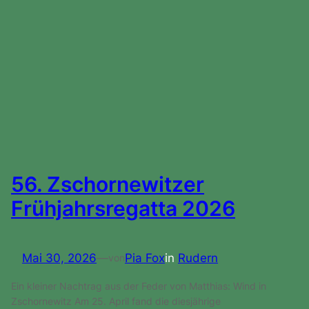
56. Zschornewitzer
Frühjahrsregatta 2026
Mai 30, 2026
—
Pia Fox
in
Rudern
von
Ein kleiner Nachtrag aus der Feder von Matthias: Wind in
Zschornewitz Am 25. April fand die diesjährige