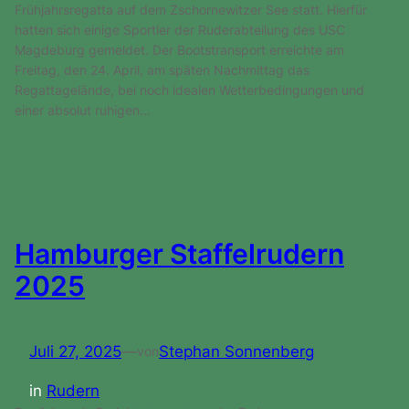
Frühjahrsregatta auf dem Zschornewitzer See statt. Hierfür
hatten sich einige Sportler der Ruderabteilung des USC
Magdeburg gemeldet. Der Bootstransport erreichte am
Freitag, den 24. April, am späten Nachmittag das
Regattagelände, bei noch idealen Wetterbedingungen und
einer absolut ruhigen…
Hamburger Staffelrudern
2025
Juli 27, 2025
—
Stephan Sonnenberg
von
in
Rudern