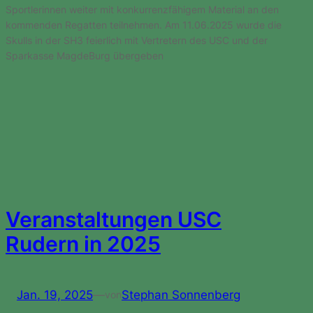
Sportlerinnen weiter mit konkurrenzfähigem Material an den
kommenden Regatten teilnehmen. Am 11.06.2025 wurde die
Skulls in der SH3 feierlich mit Vertretern des USC und der
Sparkasse MagdeBurg übergeben
Veranstaltungen USC
Rudern in 2025
Jan. 19, 2025
—
Stephan Sonnenberg
von