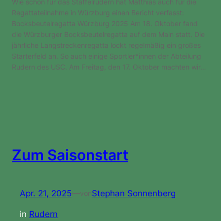
Wie schon für das Staffelrudern hat Matthias auch für die
Regattateilnahme in Würzburg einen Bericht verfasst:
Bocksbeutelregatta Würzburg 2025 Am 18. Oktober fand
die Würzburger Bocksbeutelregatta auf dem Main statt. Die
jährliche Langstreckenregatta lockt regelmäßig ein großes
Starterfeld an. So auch einige Sportler*innen der Abteilung
Rudern des USC. Am Freitag, den 17. Oktober machten wir…
Zum Saisonstart
Apr. 21, 2025
—
Stephan Sonnenberg
von
in
Rudern