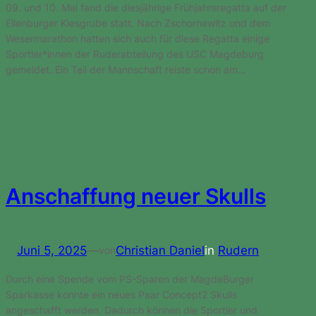
09. und 10. Mai fand die diesjährige Frühjahrsregatta auf der
Eilenburger Kiesgrube statt. Nach Zschornewitz und dem
Wesermarathon hatten sich auch für diese Regatta einige
Sportler*innen der Ruderabteilung des USC Magdeburg
gemeldet. Ein Teil der Mannschaft reiste schon am…
Anschaffung neuer Skulls
Juni 5, 2025
—
Christian Daniel
in
Rudern
von
Durch eine Spende vom PS-Sparen der MagdeBurger
Sparkasse konnte ein neues Paar Concept2 Skulls
angeschafft werden. Dadurch können die Sportler und