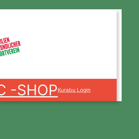
C -SHOP
Kurabu Login