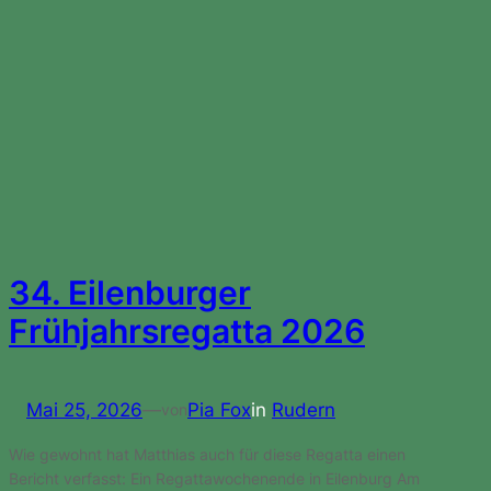
34. Eilenburger
Frühjahrsregatta 2026
Mai 25, 2026
—
Pia Fox
in
Rudern
von
Wie gewohnt hat Matthias auch für diese Regatta einen
Bericht verfasst: Ein Regattawochenende in Eilenburg Am