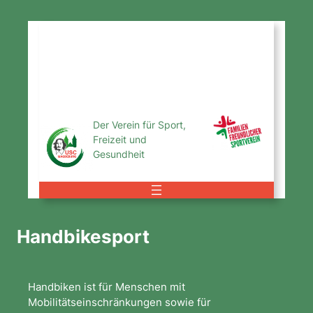
Zum
Inhalt
USC
springen
Magdeburg
e.V.
Der Verein für Sport,
Freizeit und
Gesundheit
Handbikesport
Handbiken ist für Menschen mit
Mobilitätseinschränkungen sowie für