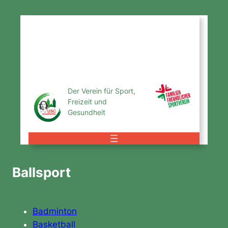
Zum
Inhalt
USC
springen
Magdeburg
e.V.
Der Verein für Sport,
Freizeit und
Gesundheit
Ballsport
Badminton
Basketball