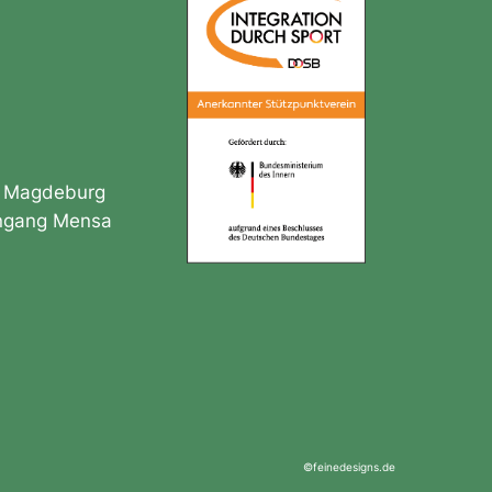
ub Magdeburg
ingang Mensa
©feinedesigns.de