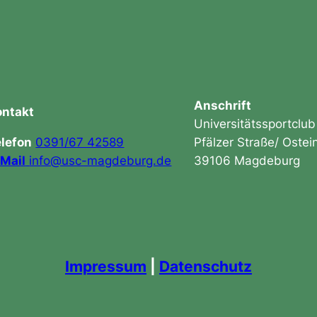
Anschrift
ontakt
Universitätssportcl
elefon
0391/67 42589
Pfälzer Straße/ Oste
-Mail
info@usc-magdeburg.de
39106 Magdeburg
Impressum
|
Datenschutz