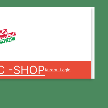
C -SHOP
Kurabu Login