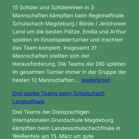
15 Schüler und Schülerinnen in 3
Mannschaften kämpften beim Regionalfinale
Schulschach Magdeburg / Börde / Jerichower
Land um die besten Plätze. Emilia und Arthur
spielten im Einzelspielerturnier und machten
das Team komplett. Insgesamt 31
Mannschaften stellten sich der
Herausforderung. Die Teams der DIG spielten
im gesamten Turnier immer in der Gruppe der
S
besten 12 Mannschaften.…
weiterlesen
c
Drei starke Teams beim Schulschach
h
Landesfinale
u
l
Drei Teams der Dreisprachigen
s
Internationalen Grundschule Magdeburg
c
kämpften beim Landesschulschachfinale in
h
Weißenfels am 15. März um gute