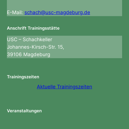
t
e
E-Mail:
schach@usc-magdeburg.de
n
Anschrift Trainingsstätte
USC – Schachkeller
Johannes-Kirsch-Str. 15,
39106 Magdeburg
Trainingszeiten
Aktuelle Trainingszeiten
Veranstaltungen