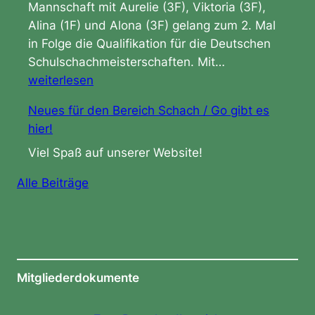
e
Mannschaft mit Aurelie (3F), Viktoria (3F),
–
a
Alina (1F) und Alona (3F) gelang zum 2. Mal
3
m
in Folge die Qualifikation für die Deutschen
M
D
s
Schulschachmeisterschaften. Mit…
a
o
b
weiterlesen
n
p
e
n
Neues für den Bereich Schach / Go gibt es
p
i
s
hier!
e
m
c
l
Viel Spaß auf unserer Website!
S
h
t
c
a
Alle Beiträge
e
h
f
r
u
t
E
l
e
r
s
n
f
c
d
Mitgliederdokumente
o
h
e
l
a
r