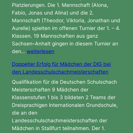
a
Platzierungen. Die 1. Mannschaft (Alona,
c
Fabio, Jonas und Alina) und die 2.
h
Mannschaft (Theodor, Viktoria, Jonathan und
R
Aurelie) spielten im offenen Turnier der 1. – 4.
e
Klassen. 19 Mannschaften aus ganz
g
Sachsen–Anhalt gingen in diesem Turnier an
D
i
den…
weiterlesen
r
o
Doppelter Erfolg für Mädchen der DIG bei
e
n
den Landesschulschachmeisterschaften
i
a
s
Qualifikation für die Deutschen Schulschach
l
t
Meisterschaften 9 Mädchen der
f
a
Klassenstufen 1 bis 3 bildeten 2 Teams der
i
r
Dreisprachigen Internationalen Grundschule,
n
k
die an den
a
e
Landesschulschachmeisterschaften der
l
T
Mädchen in Staßfurt teilnahmen. Der 1.
e