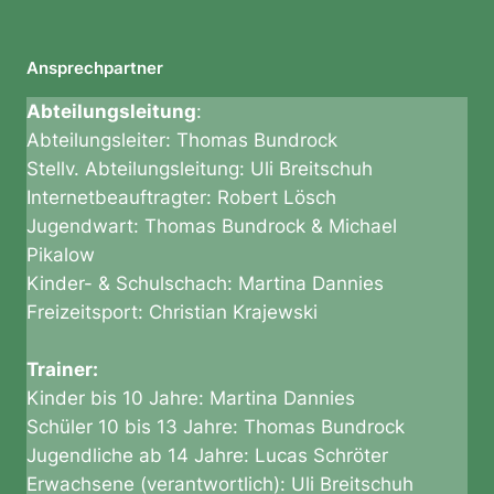
c
h
Ansprechpartner
a
c
Abteilungsleitung
:
h
Abteilungsleiter:
Thomas Bundrock
m
Stellv. Abteilungsleitung:
Uli Breitschuh
e
Internetbeauftragter:
Robert Lösch
i
Jugendwart:
Thomas Bundrock & Michael
s
Pikalow
t
Kinder- & Schulschach:
Martina Dannies
e
Freizeitsport:
Christian Krajewski
r
s
Trainer:
c
Kinder bis 10 Jahre:
Martina Dannies
h
Schüler 10 bis 13 Jahre:
Thomas Bundrock
a
Jugendliche ab 14 Jahre:
Lucas Schröter
f
Erwachsene (verantwortlich):
Uli Breitschuh