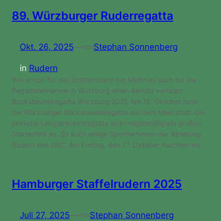
89. Würzburger Ruderregatta
Okt. 26, 2025
—
Stephan Sonnenberg
von
in
Rudern
Wie schon für das Staffelrudern hat Matthias auch für die
Regattateilnahme in Würzburg einen Bericht verfasst:
Bocksbeutelregatta Würzburg 2025 Am 18. Oktober fand
die Würzburger Bocksbeutelregatta auf dem Main statt. Die
jährliche Langstreckenregatta lockt regelmäßig ein großes
Starterfeld an. So auch einige Sportler*innen der Abteilung
Rudern des USC. Am Freitag, den 17. Oktober machten wir…
Hamburger Staffelrudern 2025
Juli 27, 2025
—
Stephan Sonnenberg
von