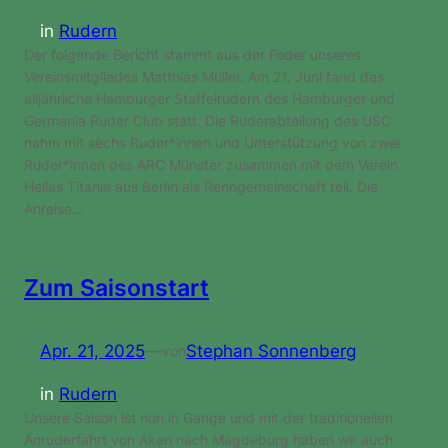
in
Rudern
Der folgende Bericht stammt aus der Feder unseres
Vereinsmitgliedes Matthias Müller. Am 21. Juni fand das
alljährliche Hamburger Staffelrudern des Hamburger und
Germania Ruder Club statt. Die Ruderabteilung des USC
nahm mit sechs Ruder*innen und Unterstützung von zwei
Ruder*innen des ARC Münster zusammen mit dem Verein
Hellas Titania aus Berlin als Renngemeinschaft teil. Die
Anreise…
Zum Saisonstart
Apr. 21, 2025
—
Stephan Sonnenberg
von
in
Rudern
Unsere Saison ist nun in Gange und mit der traditionellen
Anruderfahrt von Aken nach Magdeburg haben wir auch