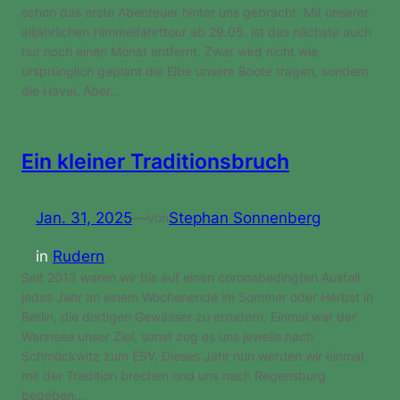
schon das erste Abenteuer hinter uns gebracht. Mit unserer
alljährlichen Himmelfahrttour ab 29.05. ist das nächste auch
nur noch einen Monat entfernt. Zwar wird nicht wie
ursprünglich geplant die Elbe unsere Boote tragen, sondern
die Havel. Aber…
Ein kleiner Traditionsbruch
Jan. 31, 2025
—
Stephan Sonnenberg
von
in
Rudern
Seit 2013 waren wir bis auf einen coronabedingten Ausfall
jedes Jahr an einem Wochenende im Sommer oder Herbst in
Berlin, die dortigen Gewässer zu errudern. Einmal war der
Wannsee unser Ziel, sonst zog es uns jeweils nach
Schmöckwitz zum ESV. Dieses Jahr nun werden wir einmal
mit der Tradition brechen und uns nach Regensburg
begeben.…