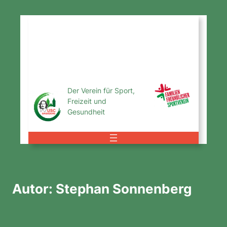
Zum
Inhalt
USC
springen
Magdeburg
e.V.
Der Verein für Sport,
Freizeit und
Gesundheit
Autor:
Stephan Sonnenberg