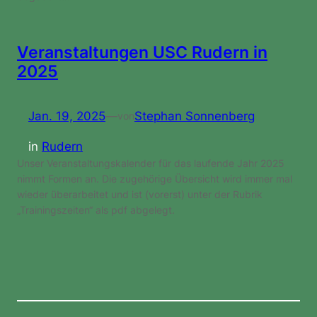
Veranstaltungen USC Rudern in
2025
Jan. 19, 2025
—
Stephan Sonnenberg
von
in
Rudern
Unser Veranstaltungskalender für das laufende Jahr 2025
nimmt Formen an. Die zugehörige Übersicht wird immer mal
wieder überarbeitet und ist (vorerst) unter der Rubrik
„Trainingszeiten“ als pdf abgelegt.