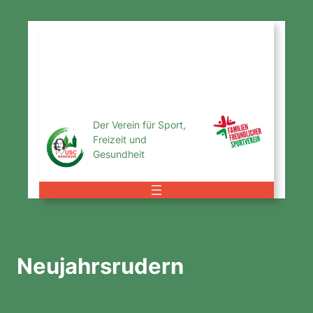
Zum
Inhalt
USC
springen
Magdeburg
e.V.
Der Verein für Sport,
Freizeit und
Gesundheit
Neujahrsrudern