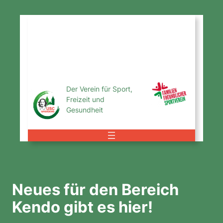
Zum
Inhalt
USC
springen
Magdeburg
e.V.
Der Verein für Sport,
Freizeit und
Gesundheit
Neues für den Bereich
Kendo gibt es hier!