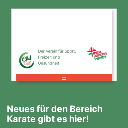
Zum
Inhalt
USC
springen
Magdeburg
e.V.
Der Verein für Sport,
Freizeit und
Gesundheit
Neues für den Bereich
Karate gibt es hier!