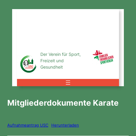
Zum
Inhalt
USC
springen
Magdeburg
e.V.
Der Verein für Sport,
Freizeit und
Gesundheit
Mitgliederdokumente Karate
Aufnahmeantrag USC
Herunterladen