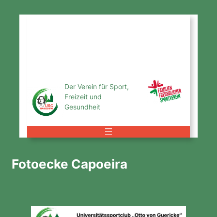
Zum
Inhalt
USC
springen
Magdeburg
e.V.
Der Verein für Sport,
Freizeit und
Gesundheit
Fotoecke Capoeira