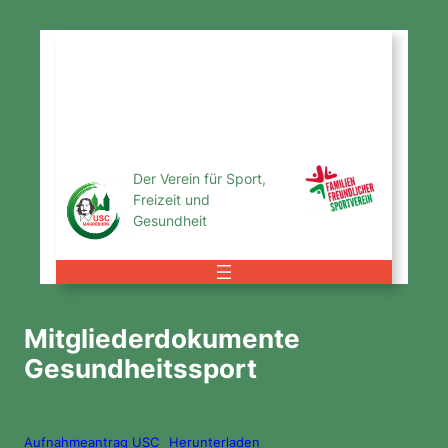
Zum
Inhalt
USC
springen
Magdeburg
e.V.
Der Verein für Sport,
Freizeit und
Gesundheit
Mitgliederdokumente
Gesundheitssport
Aufnahmeantrag USC
Herunterladen