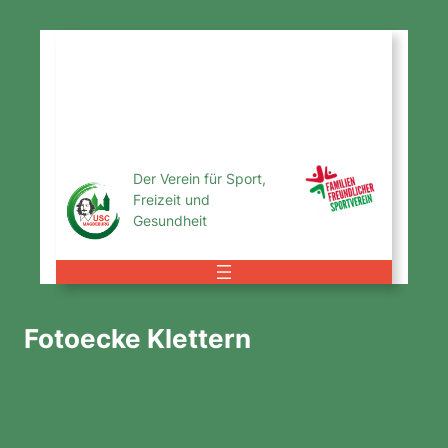
Zum
Inhalt
USC
springen
Magdeburg
e.V.
Der Verein für Sport,
Freizeit und
Gesundheit
Fotoecke Klettern