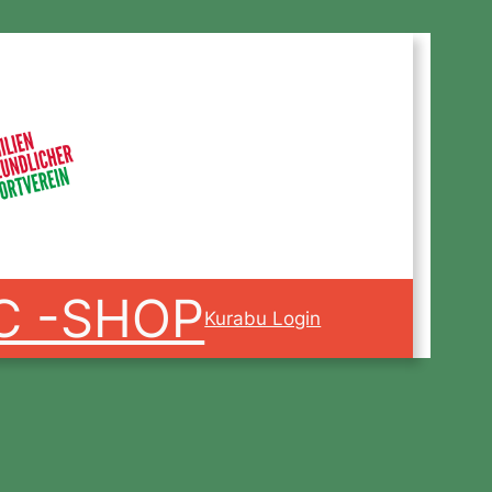
C -SHOP
Kurabu Login