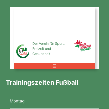
Zum
Inhalt
USC
springen
Magdeburg
e.V.
Der Verein für Sport,
Freizeit und
Gesundheit
Trainingszeiten Fußball
Montag