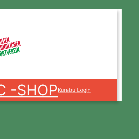
C -SHOP
Kurabu Login