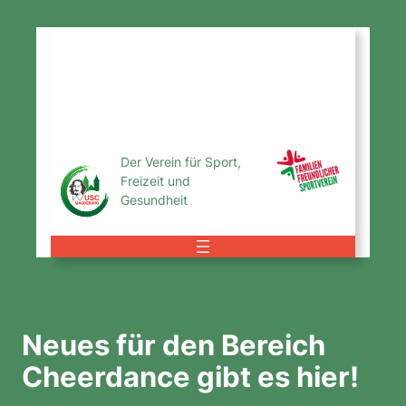
Zum
Inhalt
USC
springen
Magdeburg
e.V.
Der Verein für Sport,
Freizeit und
Gesundheit
Neues für den Bereich
Cheerdance gibt es hier!