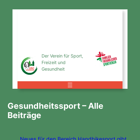
Zum
Inhalt
USC
springen
Magdeburg
e.V.
Der Verein für Sport,
Freizeit und
Gesundheit
Gesundheitssport – Alle
Beiträge
Neues für den Bereich Handbikesport gibt