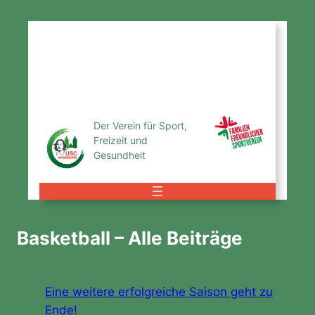
Zum
Inhalt
USC
springen
Magdeburg
e.V.
Der Verein für Sport,
Freizeit und
Gesundheit
Basketball – Alle Beiträge
Eine weitere erfolgreiche Saison geht zu
Ende!